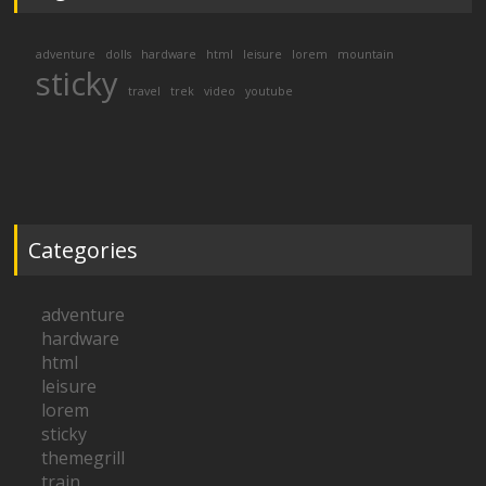
adventure
dolls
hardware
html
leisure
lorem
mountain
sticky
travel
trek
video
youtube
Categories
adventure
hardware
html
leisure
lorem
sticky
themegrill
train