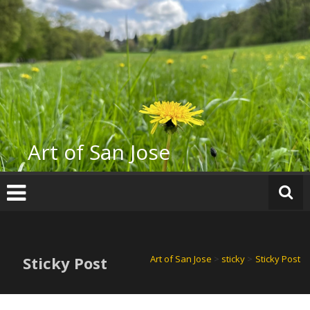
Skip
to
content
Art of San Jose
Sticky Post
Art of San Jose
>
sticky
>
Sticky Post