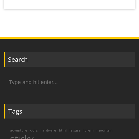
Search
Search
for:
Tags
adventure
dolls
hardware
html
leisure
lorem
mountain
sticky